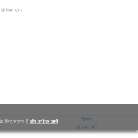
ी विनिमय दर।
विजेट
 के लिए सहमत हैं
और अधिक जानें
फ़ीडबैक भेजें