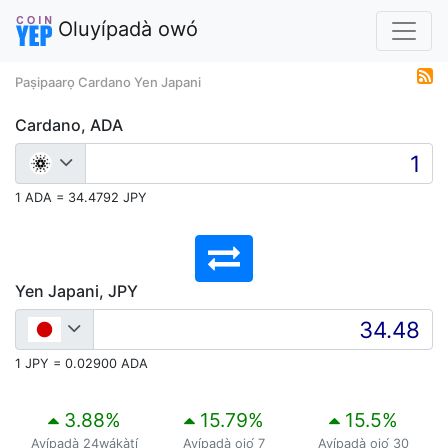
Oluyípadà owó
Paṣipaarọ Cardano Yen Japani
Cardano, ADA
1 ADA = 34.4792 JPY
Yen Japani, JPY
1 JPY = 0.02900 ADA
3.88
%
15.79
%
15.5
%
Ayípadà 24wákàtí
Ayípadà ọjọ́ 7
Ayípadà ọjọ́ 30