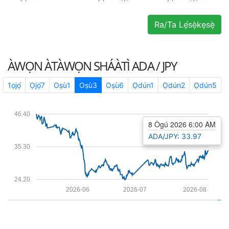
Ra/Ta Lẹ́sẹ̀kẹsẹ̀
ÀWỌN ÀTÀWỌN SHÁÀTÌ
ADA / JPY
1ọjọ́
Ọjọ́7
Oṣù1
Oṣù3
Oṣù6
Ọdún1
Ọdún2
Ọdún5
46.40
8 Ògú 2026 6:00 AM
ADA/JPY: 33.97
35.30
24.20
2026-06
2026-07
2026-08