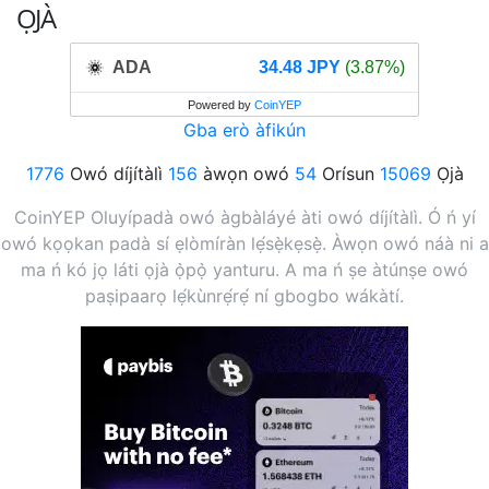
ỌJÀ
ADA
34.48 JPY
(3.87%)
Powered by
CoinYEP
Gba erò àfikún
1776
Owó díjítàlì
156
àwọn owó
54
Orísun
15069
Ọjà
CoinYEP Oluyípadà owó àgbàláyé àti owó díjítàlì. Ó ń yí
owó kọọkan padà sí ẹlòmíràn lẹ́sẹ̀kẹsẹ̀. Àwọn owó náà ni a
ma ń kó jọ láti ọjà ọ̀pọ̀ yanturu. A ma ń ṣe àtúnṣe owó
paṣipaarọ lẹ́kùnrẹ́rẹ́ ní gbogbo wákàtí.