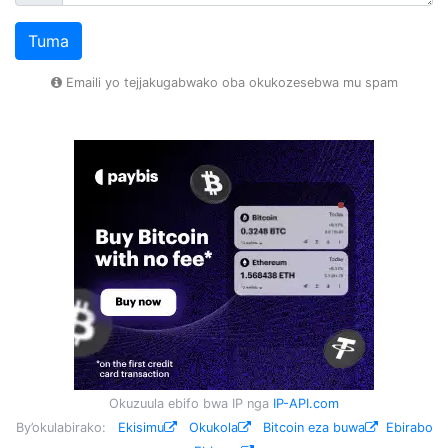
Tuma
Emaili yo tejjakugabwako oba okukozesebwa mu spam
Okuzuula ebifo bwa IP nga
IP-API.com
By’okulabirako:
Ekisimu
Okukola
Bitcoin eza buwa
Ebirabo