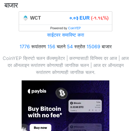
बाजार
WCT
०.०३ EUR
(-१.१६%)
Powered by
CoinYEP
साईटवर समाविष्ट करा
1776
रूपांतरण
156
चलने
54
स्त्रोत
15069
बाजार
CoinYEP क्रिप्टो चलन कॅल्क्युलेटर | करण्यासाठी विनिमय दर आज | आज
दर ऑनलाइन रूपांतरण कोणत्याही जागतिक चलन | आज दर ऑनलाइन
रूपांतरण कोणत्याही जागतिक चलन.