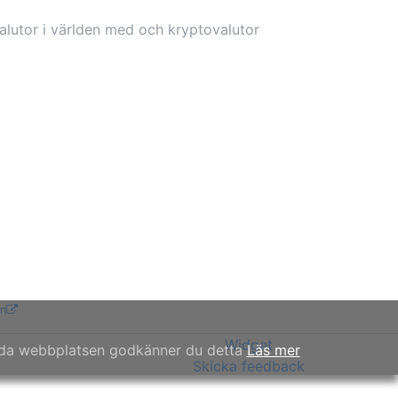
lutor i världen med och kryptovalutor
n
Widget
ända webbplatsen godkänner du detta
Läs mer
Skicka feedback