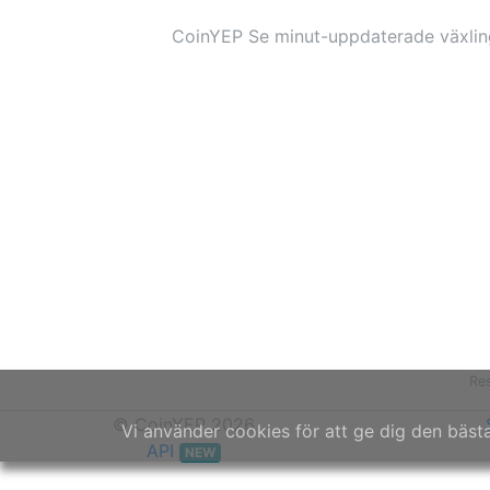
CoinYEP Se minut-uppdaterade växling
Re
© CoinYEP 2026
Vi använder cookies för att ge dig den bäs
API
NEW