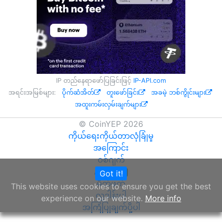
IP တည်နေရာဖော်ပြခြင်းဖြင့်
IP-API.com
အရင်းအမြစ်များ:
ပိုက်ဆံအိတ်
တူးဖော်ခြင်း
အခမဲ့ ဘစ်ကွိုင်းများ
အထူးကမ်းလှမ်းချက်များ
© CoinYEP 2026
ကိုယ်ရေးကိုယ်တာလုံခြုံမှု
အကြောင်း
ဝစ်ဂျက်
API
Got it!
NEW
မိတ်ဖက်
This website uses cookies to ensure you get the best
လှူဒါန်းပါ
experience on our website.
More info
အကြံပြုချက်ပို့ပါ