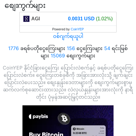
စျေးကွက်များ
AGI
0.0031 USD
(1.02%)
Powered by
CoinYEP
ဝစ်ဂျက်ရယူပါ
1776
ခရစ်ပတိုငွေကြေးများ
156
ငွေကြေးများ
54
ရင်းမြစ်
များ
15069
စျေးကွက်များ
CoinYEP နိုင်ငံခြားငွေကြေး ပြောင်းလဲစက်နှင့် ခရစ်ပတိုငွေကြေး
ပြောင်းလဲစက်။ ငွေကြေးတစ်ခုစီကို အခြားအားလုံးသို့ ချက်ချင်း
ပြောင်းလဲပေးသည်။ စျေးနှုန်းဒေတာများကို စျေးကွက်များစွာမှ
ဆက်လက်စုဆောင်းထားသည်။ လဲလှယ်နှုန်းများအားလုံးကို နာရီ
တိုင်း ပုံမှန်အဆင့်မြှင့်တင်သည်။