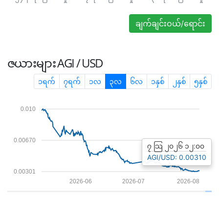
ချက်ချင်းဝယ်/ရောင်း
ဇယားများ
AGI / USD
၁ရက်
၇ရက်
၁လ
၃လ
၆လ
၁နှစ်
၂နှစ်
၅နှစ်
0.010
0.00670
၇ သြ ၂၀၂၆ ၁၂:၀၀
AGI/USD: 0.00310
0.00301
2026-06
2026-07
2026-08