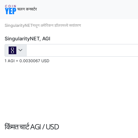
चलन कनवर्टर
SingularityNETमधून अमेरिकन डॉलरमध्ये रूपांतरण
SingularityNET, AGI
1 AGI = 0.0030067 USD
किंमत चार्ट
AGI / USD