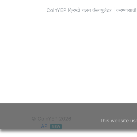
CoinYEP क्रिप्टो चलन कॅल्क्युलेटर | करण्या
© CoinYEP 2026
This website us
API
NEW