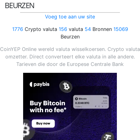
BEURZEN
Voeg toe aan uw site
1776
Crypto valuta
156
valuta
54
Bronnen
15069
Beurzen
CoinYEP Online wereld valuta wisselkoersen. Crypto valuta
omzetter. Direct converteert elke valuta in alle andere.
Tarieven die door de Europese Centrale Bank