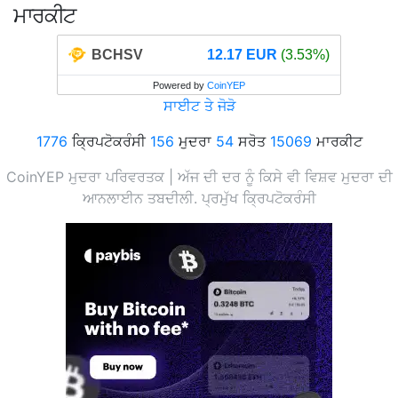
ਮਾਰਕੀਟ
BCHSV
12.17 EUR
(3.53%)
Powered by
CoinYEP
ਸਾਈਟ ਤੇ ਜੋੜੋ
1776
ਕ੍ਰਿਪਟੋਕਰੰਸੀ
156
ਮੁਦਰਾ
54
ਸਰੋਤ
15069
ਮਾਰਕੀਟ
CoinYEP ਮੁਦਰਾ ਪਰਿਵਰਤਕ | ਅੱਜ ਦੀ ਦਰ ਨੂੰ ਕਿਸੇ ਵੀ ਵਿਸ਼ਵ ਮੁਦਰਾ ਦੀ
ਆਨਲਾਈਨ ਤਬਦੀਲੀ. ਪ੍ਰਮੁੱਖ ਕ੍ਰਿਪਟੋਕਰੰਸੀ