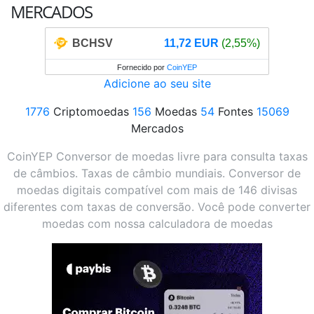
MERCADOS
BCHSV
11,72 EUR
(2,55%)
Fornecido por
CoinYEP
Adicione ao seu site
1776
Criptomoedas
156
Moedas
54
Fontes
15069
Mercados
CoinYEP Conversor de moedas livre para consulta taxas
de câmbios. Taxas de câmbio mundiais. Conversor de
moedas digitais compatível com mais de 146 divisas
diferentes com taxas de conversão. Você pode converter
moedas com nossa calculadora de moedas