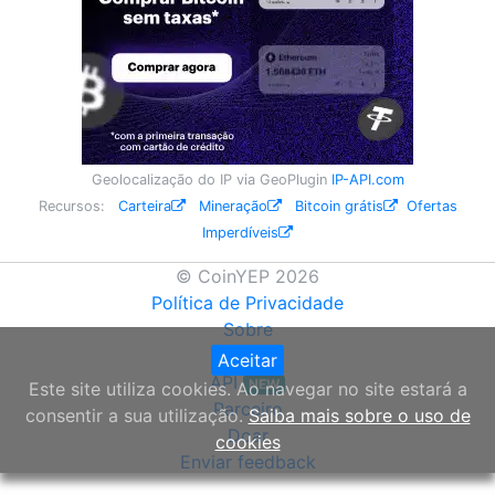
Geolocalização do IP via GeoPlugin
IP-API.com
Recursos:
Carteira
Mineração
Bitcoin grátis
Ofertas
Imperdíveis
© CoinYEP 2026
Política de Privacidade
Sobre
Widget
Aceitar
API
NEW
Este site utiliza cookies. Ao navegar no site estará a
Parceiro
consentir a sua utilização.
Saiba mais sobre o uso de
Doar
cookies
Enviar feedback