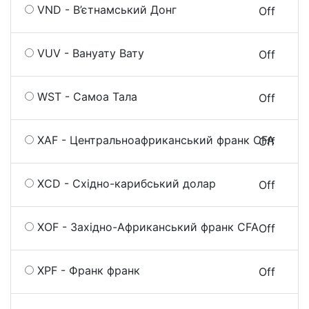
VND - В’єтнамський Донг
On
Off
VUV - Вануату Вату
On
Off
WST - Самоа Тала
On
Off
XAF - Центральноафриканський франк CFA
On
Off
XCD - Східно-карибський долар
On
Off
XOF - Західно-Африканський франк CFA
On
Off
XPF - Франк франк
On
Off