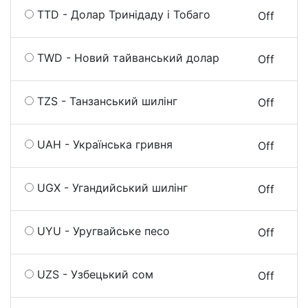
TTD - Долар Тринідаду і Тобаго
On
Off
TWD - Новий тайванський долар
On
Off
TZS - Танзанський шилінг
On
Off
UAH - Українська гривня
On
Off
UGX - Угандийський шилінг
On
Off
UYU - Уругвайське песо
On
Off
UZS - Узбецький сом
On
Off