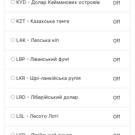
KYD - Долар Кайманових островів
On
Off
KZT - Казахська тенге
On
Off
LAK - Лаоська кіп
On
Off
LBP - Ліванський фунт
On
Off
LKR - Шрі-ланкійська рупія
On
Off
LRD - Ліберійський долар
On
Off
LSL - Лесото Лоті
On
Off