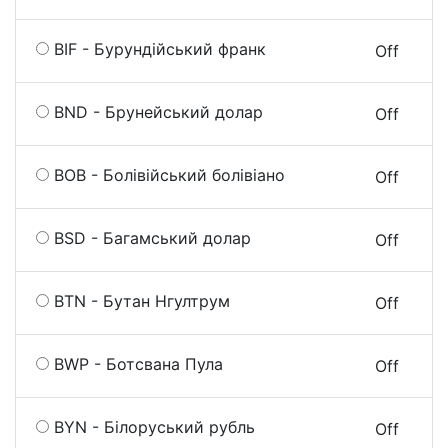
BIF - Бурундійський франк
On
Off
BND - Брунейський долар
On
Off
BOB - Болівійський болівіано
On
Off
BSD - Багамський долар
On
Off
BTN - Бутан Нгултрум
On
Off
BWP - Ботсвана Пула
On
Off
BYN - Білоруський рубль
On
Off