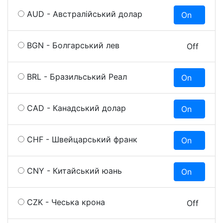
AUD - Австралійський долар
On
O
BGN - Болгарський лев
On
Off
BRL - Бразильський Реал
On
O
CAD - Канадський долар
On
O
CHF - Швейцарський франк
On
O
CNY - Китайський юань
On
O
CZK - Чеська крона
On
Off