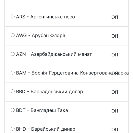
ARS - Аргентинське песо
On
Off
AWG - Арубан Флорін
On
Off
AZN - Азербайджанський манат
On
Off
BAM - Боснія-Герцеговина Конвертована марка
On
Off
BBD - Барбадонський долар
On
Off
BDT - Бангладеш Така
On
Off
BHD - Барайський динар
On
Off