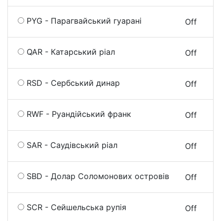
PYG - Парагвайський гуарані
On
Off
QAR - Катарський ріал
On
Off
RSD - Сербський динар
On
Off
RWF - Руандійський франк
On
Off
SAR - Саудівський ріал
On
Off
SBD - Долар Соломонових островів
On
Off
SCR - Сейшельська рупія
On
Off