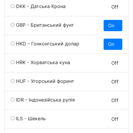
DKK - Датська Крона
On
Off
GBP - Британський фунт
On
O
HKD - Гонконгський долар
On
O
HRK - Хорватська куна
On
Off
HUF - Угорський форинт
On
Off
IDR - Індонезійська рупія
On
Off
ILS - Шекель
On
Off