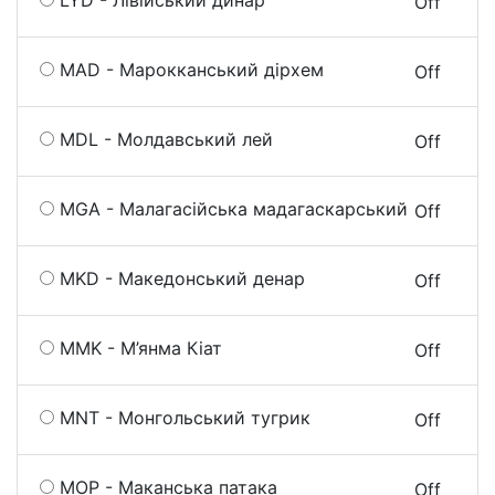
LYD - Лівійський динар
On
Off
MAD - Марокканський дірхем
On
Off
MDL - Молдавський лей
On
Off
MGA - Малагасійська мадагаскарський
On
Off
MKD - Македонський денар
On
Off
MMK - М’янма Кіат
On
Off
MNT - Монгольський тугрик
On
Off
MOP - Маканська патака
On
Off