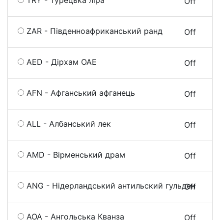
TRY - Турецька ліра
On
Off
ZAR - Південноафриканський ранд
On
Off
AED - Дірхам ОАЕ
On
Off
AFN - Афганський афганець
On
Off
ALL - Албанський лек
On
Off
AMD - Вірменський драм
On
Off
ANG - Нідерландський антильский гульден
On
Off
AOA - Ангольська Кванза
On
Off