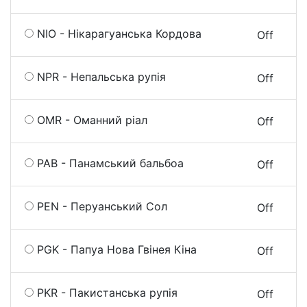
NIO - Нікарагуанська Кордова
On
Off
NPR - Непальська рупія
On
Off
OMR - Оманний ріал
On
Off
PAB - Панамський бальбоа
On
Off
PEN - Перуанський Сол
On
Off
PGK - Папуа Нова Гвінея Кіна
On
Off
PKR - Пакистанська рупія
On
Off