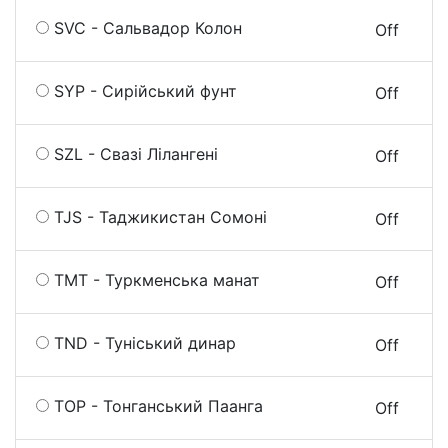
SVC - Сальвадор Колон
On
Off
SYP - Сирійський фунт
On
Off
SZL - Свазі Лілангені
On
Off
TJS - Таджикистан Сомоні
On
Off
TMT - Туркменська манат
On
Off
TND - Туніський динар
On
Off
TOP - Тонганський Паанга
On
Off