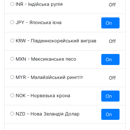
INR - Індійська рупія
On
Off
JPY - Японська ієна
On
O
KRW - Південнокорейський виграв
On
Off
MXN - Мексиканське песо
On
O
MYR - Малайзійський ринггіт
On
Off
NOK - Норвезька крона
On
O
NZD - Нова Зеландія Долар
On
O