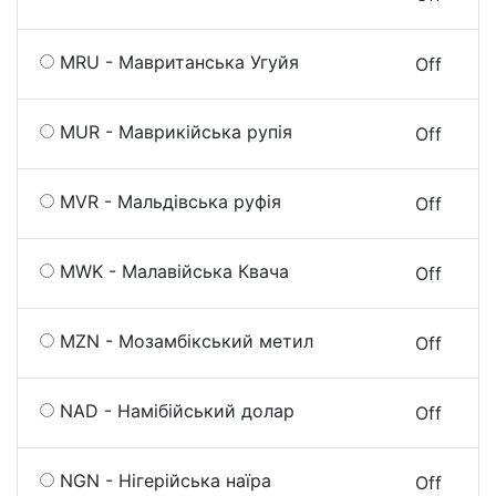
MRU - Мавританська Угуйя
On
Off
MUR - Маврикійська рупія
On
Off
MVR - Мальдівська руфія
On
Off
MWK - Малавійська Квача
On
Off
MZN - Мозамбікський метил
On
Off
NAD - Намібійський долар
On
Off
NGN - Нігерійська наїра
On
Off