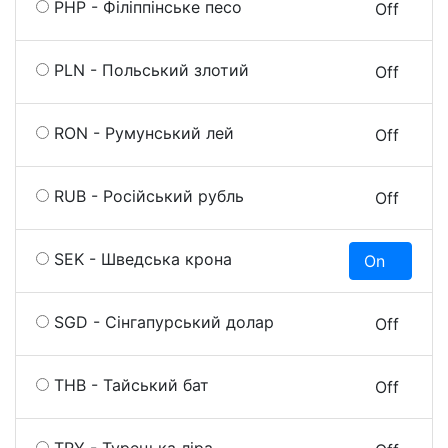
PHP - Філіппінське песо
On
Off
PLN - Польський злотий
On
Off
RON - Румунський лей
On
Off
RUB - Російський рубль
On
Off
SEK - Шведська крона
On
O
SGD - Сінгапурський долар
On
Off
THB - Тайський бат
On
Off