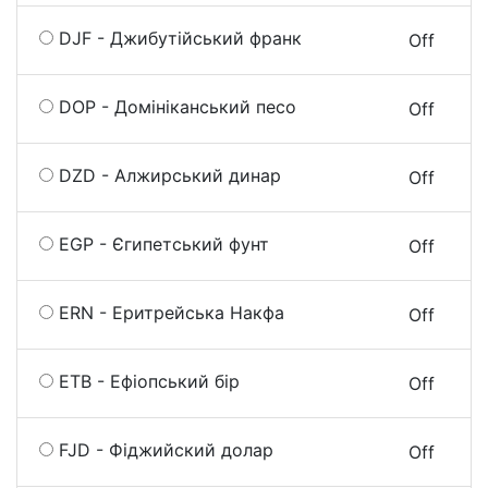
DJF - Джибутійський франк
On
Off
DOP - Домініканський песо
On
Off
DZD - Алжирський динар
On
Off
EGP - Єгипетський фунт
On
Off
ERN - Еритрейська Накфа
On
Off
ETB - Ефіопський бір
On
Off
FJD - Фіджийский долар
On
Off