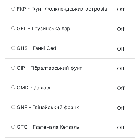
FKP - Фунт Фолклендських островів
On
Off
GEL - Грузинська ларі
On
Off
GHS - Ганні Cedi
On
Off
GIP - Гібралтарський фунт
On
Off
GMD - Даласі
On
Off
GNF - Гвінейський франк
On
Off
GTQ - Гватемала Кетзаль
On
Off