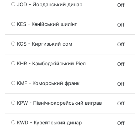
JOD - Йорданський динар
On
Off
KES - Кенійський шилінг
On
Off
KGS - Киргизький сом
On
Off
KHR - Камбоджійський Ріел
On
Off
KMF - Коморський франк
On
Off
KPW - Північнокорейський виграв
On
Off
KWD - Кувейтський динар
On
Off