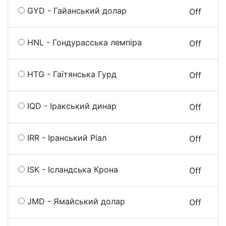
GYD - Гайанський долар
On
Off
HNL - Гондурасська лемпіра
On
Off
HTG - Гаїтянська Гурд
On
Off
IQD - Іракський динар
On
Off
IRR - Іранський Ріал
On
Off
ISK - Ісландська Крона
On
Off
JMD - Ямайський долар
On
Off