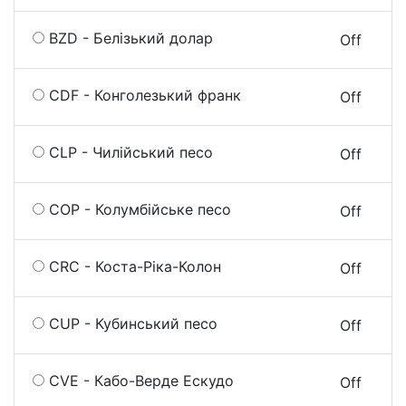
BZD - Белізький долар
On
Off
CDF - Конголезький франк
On
Off
CLP - Чилійський песо
On
Off
COP - Колумбійське песо
On
Off
CRC - Коста-Ріка-Колон
On
Off
CUP - Кубинський песо
On
Off
CVE - Кабо-Верде Ескудо
On
Off