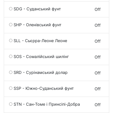
SDG - Суданський фунт
On
Off
SHP - Оленівський фунт
On
Off
SLL - Сьєрра-Леоне Леоне
On
Off
SOS - Сомалійський шилінг
On
Off
SRD - Сурінамський долар
On
Off
SSP - Южно-Суданський фунт
On
Off
STN - Сан-Томе і Принсіпі-Добра
On
Off