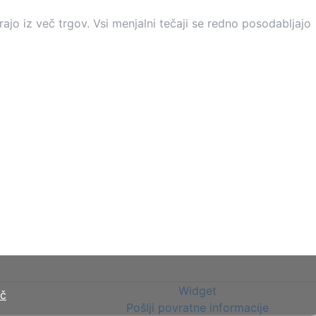
ajo iz več trgov. Vsi menjalni tečaji se redno posodabljajo
Widget
eč
Pošlji povratne informacije