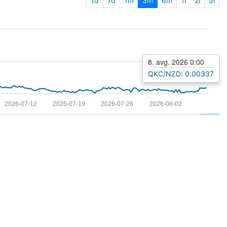
1d
7d
1m
3m
6m
1l
2l
5l
8. avg. 2026 0:00
QKC/NZD: 0.00337
2026-07-12
2026-07-19
2026-07-26
2026-08-02