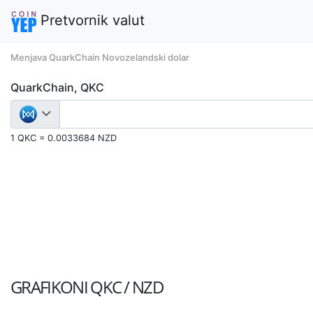
Pretvornik valut
Menjava QuarkChain Novozelandski dolar
QuarkChain, QKC
1 QKC = 0.0033684 NZD
GRAFIKONI
QKC / NZD