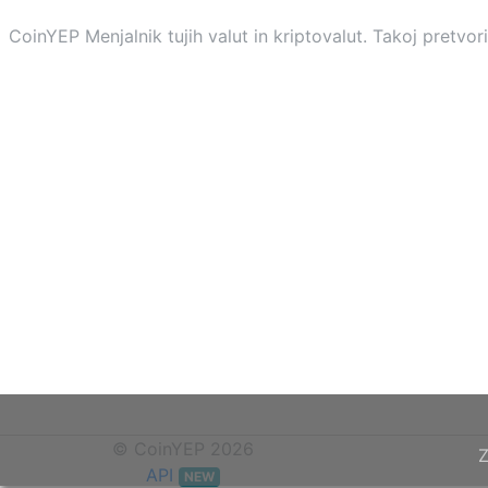
CoinYEP Menjalnik tujih valut in kriptovalut. Takoj pretvo
© CoinYEP 2026
Z
API
NEW