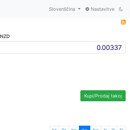
Slovenščina
Nastavitve
, NZD
Kupi/Prodaj takoj