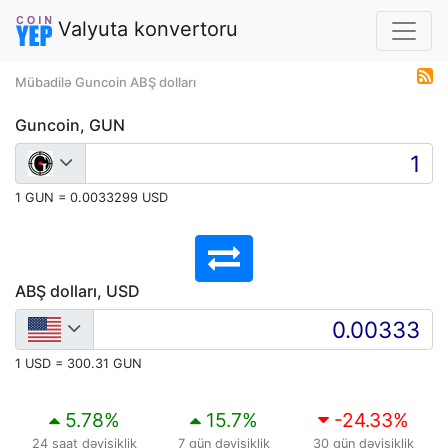
Valyuta konvertoru
Mübadilə Guncoin ABŞ dolları
Guncoin, GUN
1 GUN = 0.0033299 USD
ABŞ dolları, USD
1 USD = 300.31 GUN
5.78
%
15.7
%
-24.33
%
24 saat dəyişiklik
7 gün dəyişiklik
30 gün dəyişiklik