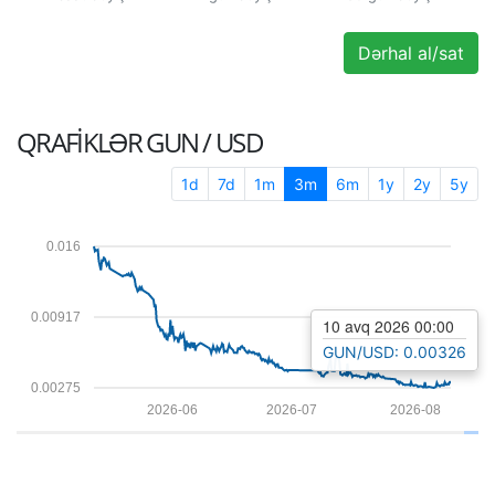
Dərhal al/sat
QRAFIKLƏR
GUN / USD
1d
7d
1m
3m
6m
1y
2y
5y
0.016
0.00917
10 avq 2026 00:00
GUN/USD: 0.00326
0.00275
2026-06
2026-07
2026-08