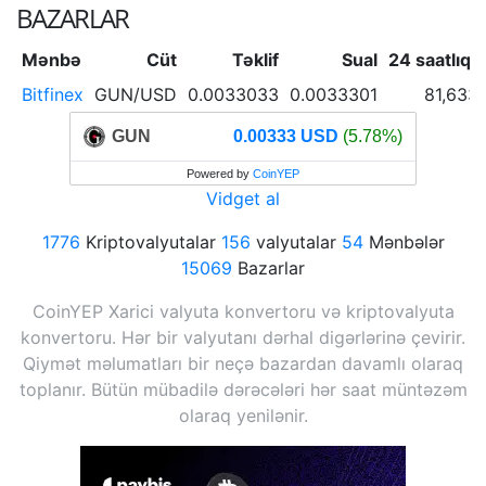
BAZARLAR
Mənbə
Cüt
Təklif
Sual
24 saatlıq
Bitfinex
GUN/USD
0.0033033
0.0033301
81,633
GUN
0.00333 USD
(5.78%)
Powered by
CoinYEP
Vidget al
1776
Kriptovalyutalar
156
valyutalar
54
Mənbələr
15069
Bazarlar
CoinYEP Xarici valyuta konvertoru və kriptovalyuta
konvertoru. Hər bir valyutanı dərhal digərlərinə çevirir.
Qiymət məlumatları bir neçə bazardan davamlı olaraq
toplanır. Bütün mübadilə dərəcələri hər saat müntəzəm
olaraq yenilənir.