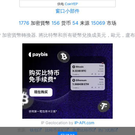
供电
CoinYEP
窗口小部件
1776
加密貨幣
156
货币
54
来源
15069
市场
YEP 加密貨幣轉換器. 將比特幣和所有硬幣兌換成美元，歐元，盧
IP Geolocation by
IP-API.com
资源:
钱包
比特币采矿
免费比特币
热门优惠