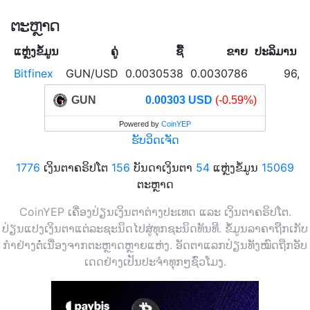
ຕະຫຼາດ
ແຫຼ່ງຂໍ້ມູນ
ຄູ່
ຊື້
ຂາຍ
ປະລິມານ 24
Bitfinex
GUN/USD
0.0030538
0.0030786
96,5
GUN
0.00303 USD
(-0.59%)
Powered by
CoinYEP
ຮັບວິດເຈັດ
1776
ເງິນຕາຄຣິປໂຕ
156
ບັນດາເງິນຕາ
54
ແຫຼ່ງຂໍ້ມູນ
15069
ຕະຫຼາດ
CoinYEP ເຄື່ອງປ່ຽນເງິນຕາຕ່າງປະເທດ ແລະ ເງິນຕາຄຣິປໂຕ.
ປ່ຽນແປງເງິນຕາແຕ່ລະຊະນິດໄປສູ່ທຸກຊະນິດທັນທີ. ຂໍ້ມູນລາຄາຖືກເກັບ
ກຳຢ່າງຕໍ່ເນື່ອງຈາກຕະຫຼາດຫຼາຍແຫ່ງ. ອັດຕາແລກປ່ຽນທັງໝົດຖືກອັບ
ເດດຢ່າງເປັນປະຈຳທຸກໆຊົ່ວໂມງ.