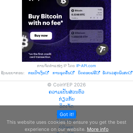
ການຈັດຕຳແໜ່ງ IP ໂດຍ
IP-API.com
ຊັບພະຍາກອນ:
ກະເປົາເງິນ
ການຂຸດຄົ້ນ
ບິດຄອຍຟຣີ
ຂໍ້เสนอສຸດພິເສດ
© CoinYEP 2026
ຄວາມເປັນສ່ວນຕົວ
ກ່ຽວກັບ
ວິດເຈັດ
API
Got it!
NEW
ຄູ່ຮ່ວມງານ
This website uses cookies to ensure you get the best
ບໍລິຈາກ
experience on our website.
More info