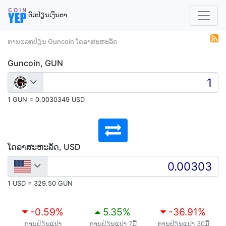
ຕົວປ່ຽນເງິນຕາ
ການແລກປ່ຽນ Guncoin ໂດລາສະຫະລັດ
Guncoin, GUN
1 GUN = 0.0030349 USD
ໂດລາສະຫະລັດ, USD
1 USD = 329.50 GUN
-0.59
%
5.35
%
-36.91
%
ການປ່ຽນແປງ
ການປ່ຽນແປງ 7ມື້
ການປ່ຽນແປງ 30ມື້