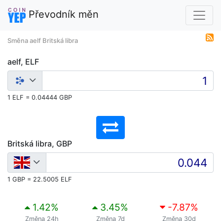
Převodník měn
Směna aelf Britská libra
aelf, ELF
1 ELF = 0.04444 GBP
Britská libra, GBP
1 GBP = 22.5005 ELF
1.42
%
3.45
%
-7.87
%
Změna 24h
Změna 7d
Změna 30d