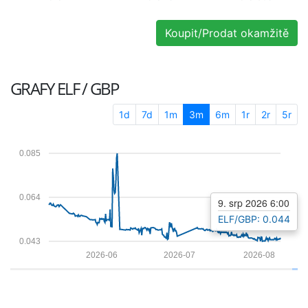
Koupit/Prodat okamžitě
GRAFY
ELF / GBP
1d
7d
1m
3m
6m
1r
2r
5r
0.085
0.064
9. srp 2026 6:00
ELF/GBP: 0.044
0.043
2026-06
2026-07
2026-08