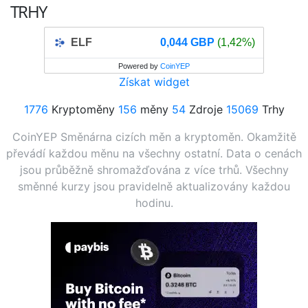
TRHY
ELF
0,044 GBP
(1,42%)
Powered by
CoinYEP
Získat widget
1776
Kryptoměny
156
měny
54
Zdroje
15069
Trhy
CoinYEP Směnárna cizích měn a kryptoměn. Okamžitě
převádí každou měnu na všechny ostatní. Data o cenách
jsou průběžně shromažďována z více trhů. Všechny
směnné kurzy jsou pravidelně aktualizovány každou
hodinu.