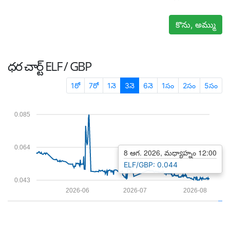
కొను, అమ్ము
ధర చార్ట్
ELF / GBP
1రో
7రో
1నె
3నె
6నె
1సం
2సం
5సం
0.085
0.064
8 ఆగ. 2026, మధ్యాహ్నం 12:00
ELF/GBP: 0.044
0.043
2026-06
2026-07
2026-08