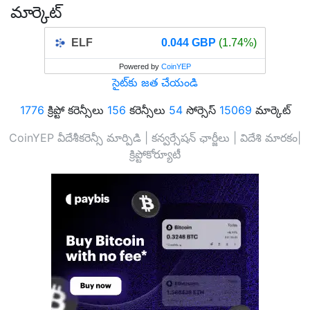
మార్కెట్
ELF
0.044 GBP
(1.74%)
Powered by
CoinYEP
సైట్‌కు జత చేయండి
1776
క్రిప్టో కరెన్సీలు
156
కరెన్సీలు
54
సోర్సెస్
15069
మార్కెట్
CoinYEP వీదేశీకరెన్సీ మార్పిడి | కన్వర్సేషన్ ఛార్జీలు | విదేశి మారకం|
క్రిప్టోకోర్యూటీ