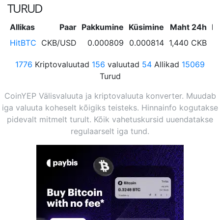
TURUD
Allikas
Paar
Pakkumine
Küsimine
Maht 24h
M
HitBTC
CKB/USD
0.000809
0.000814
1,440 CKB
1776
Kriptovaluutad
156
valuutad
54
Allikad
15069
Turud
CoinYEP Välisvaluuta ja kriptovaluuta konverter. Muudab
iga valuuta koheselt kõigiks teisteks. Hinnainfo kogutakse
pidevalt mitmelt turult. Kõik vahetuskursid uuendatakse
regulaarselt iga tund.