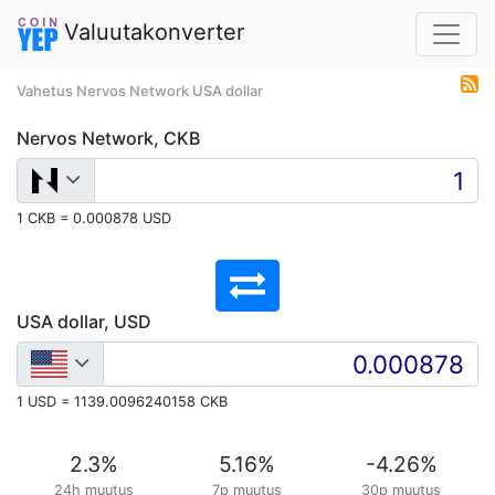
Valuutakonverter
Vahetus Nervos Network USA dollar
Nervos Network, CKB
1 CKB = 0.000878 USD
USA dollar, USD
1 USD = 1139.0096240158 CKB
2.3
%
5.16
%
-4.26
%
24h muutus
7p muutus
30p muutus