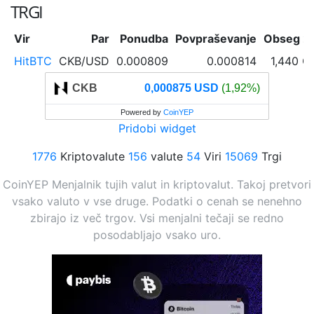
TRGI
Vir
Par
Ponudba
Povpraševanje
Obseg 2
HitBTC
CKB/USD
0.000809
0.000814
1,440 C
CKB
0,000875 USD
(1,92%)
Powered by
CoinYEP
Pridobi widget
1776
Kriptovalute
156
valute
54
Viri
15069
Trgi
CoinYEP Menjalnik tujih valut in kriptovalut. Takoj pretvori
vsako valuto v vse druge. Podatki o cenah se nenehno
zbirajo iz več trgov. Vsi menjalni tečaji se redno
posodabljajo vsako uro.