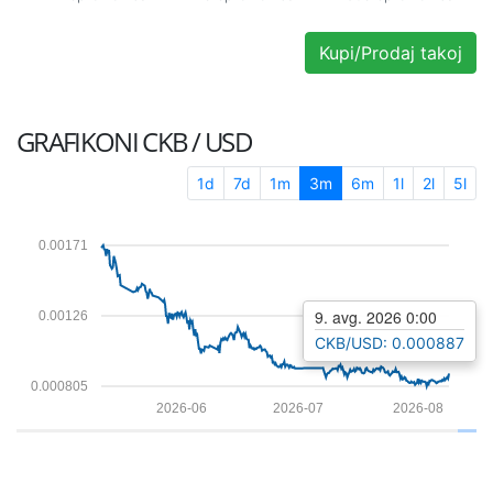
Kupi/Prodaj takoj
GRAFIKONI
CKB / USD
1d
7d
1m
3m
6m
1l
2l
5l
0.00171
9. avg. 2026 0:00
0.00126
CKB/USD: 0.000887
0.000805
2026-06
2026-07
2026-08