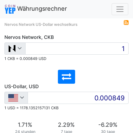
Währungsrechner
Nervos Network US-Dollar wechselkurs
Nervos Network, CKB
1 CKB = 0.000849 USD
US-Dollar, USD
1 USD = 1178.1352157131 CKB
1.71
%
2.29
%
-6.29
%
24 stunden
7 tage
30 tage