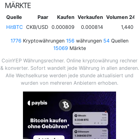
MÄRKTE
Quelle
Paar
Kaufen
Verkaufen
Volumen 24 
HitBTC
CKB/USD
0.000809
0.000814
1,440 
1776
Kryptowährungen
156
währungen
54
Quellen
15069
Märkte
CoinYEP Währungsrechner. Online kryptowährung rechner
& konverter. Sofort wandelt jede Währung in allen anderen.
Alle Wechselkurse werden jede stunde aktualisiert und
wurden von mehreren Anbietern erhoben.