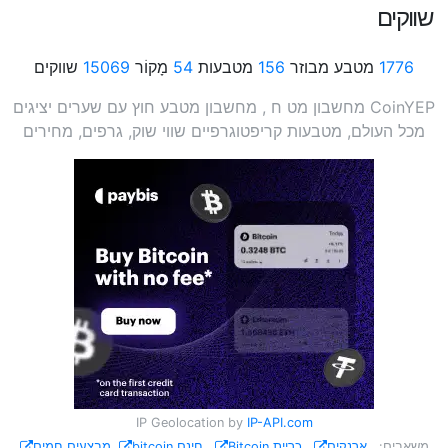
שווקים
1776
מטבע מבוזר
156
מטבעות
54
מָקוֹר
15069
שווקים
CoinYEP מחשבון מט ח , מחשבון מטבע חוץ עם שערים יציגים
מכל העולם, מטבעות קריפטוגרפיים שווי שוק, גרפים, מחירים
IP Geolocation by
IP-API.com
משאבים:
ארנקים
כריית Bitcoin
חינם bitcoin
מבצעים חמים