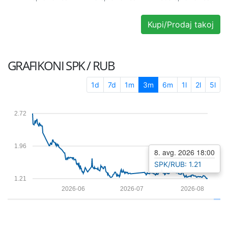
Kupi/Prodaj takoj
GRAFIKONI
SPK / RUB
1d
7d
1m
3m
6m
1l
2l
5l
2.72
1.96
8. avg. 2026 18:00
SPK/RUB: 1.21
1.21
2026-06
2026-07
2026-08