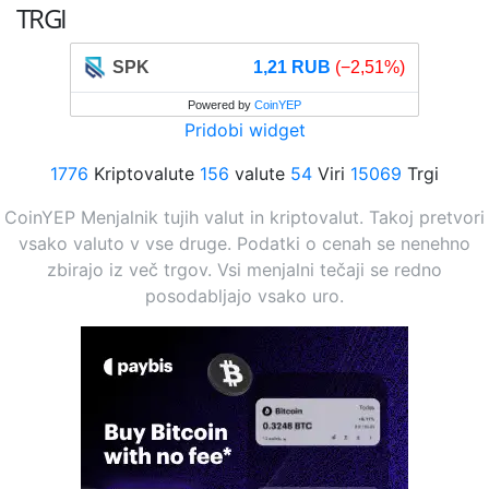
TRGI
SPK
1,21 RUB
(−2,51%)
Powered by
CoinYEP
Pridobi widget
1776
Kriptovalute
156
valute
54
Viri
15069
Trgi
CoinYEP Menjalnik tujih valut in kriptovalut. Takoj pretvori
vsako valuto v vse druge. Podatki o cenah se nenehno
zbirajo iz več trgov. Vsi menjalni tečaji se redno
posodabljajo vsako uro.