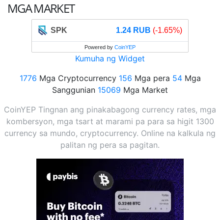
MGA MARKET
SPK
1.24 RUB
(-1.65%)
Powered by
CoinYEP
Kumuha ng Widget
1776
Mga Cryptocurrency
156
Mga pera
54
Mga
Sanggunian
15069
Mga Market
CoinYEP Tingnan ang pinakabagong currency rates, mga
kombersyon, mga tsart at marami pa para sa higit 1300
currency sa mundo, cryptocurrency. Online na kalkula ng
palitan ng pera sa pagitan.