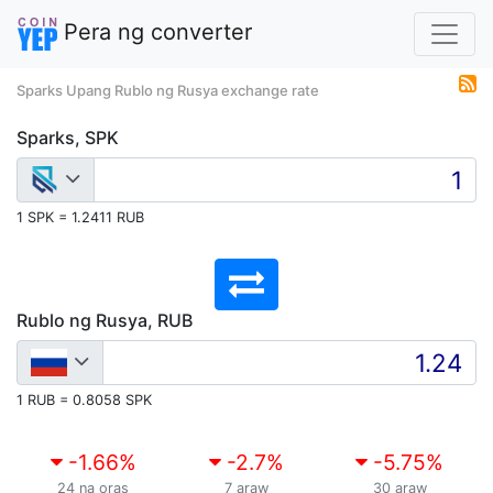
Pera ng converter
Sparks Upang Rublo ng Rusya exchange rate
Sparks, SPK
1 SPK = 1.2411 RUB
Rublo ng Rusya, RUB
1 RUB = 0.8058 SPK
-1.66
%
-2.7
%
-5.75
%
24 na oras
7 araw
30 araw