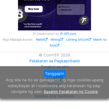
IP Geolocation by
IP-API.com
Mga Mapagkukunan:
Wallet
Mining
Libreng bitcoin
Mainit na
Alok
© CoinYEP 2026
Patakaran sa Pagkapribado
Tungkol sa atin
Widget
Tanggapin
API
NEW
Ang site na ito ay gumagamit ng mga cookies upang
Partner
subaybayan at i-customize ang karanasan ng pag-
Mag-donate
navigate ng user.
Basahin Patakaran ng Cookie
Ipadala ang feedback