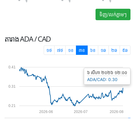
ទិញ/លក់ភ្លាមៗ
តារាង
ADA / CAD
១ថ
៧ថ
១ខ
៣ខ
៦ខ
១ឆ
២ឆ
៥ឆ
0.41
៦ សីហា ២០២៦ ១២:០០
ADA/CAD: 0.30
0.31
0.21
2026-06
2026-07
2026-08