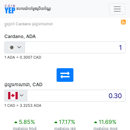
ឧបករណ៍បម្លែងរូបិយប័ណ្ណ
ប្តូរប្រាក់ Cardano ដុល្លារកាណាដា
Cardano, ADA
1 ADA = 0.3007 CAD
ដុល្លារកាណាដា, CAD
1 CAD = 3.3253 ADA
5.85
%
17.17
%
11.69
%
ការផ្លាស់ប្តូរ ២៤ម៉
ការផ្លាស់ប្តូរ ៧ថ
ការផ្លាស់ប្តូរ ៣០ថ