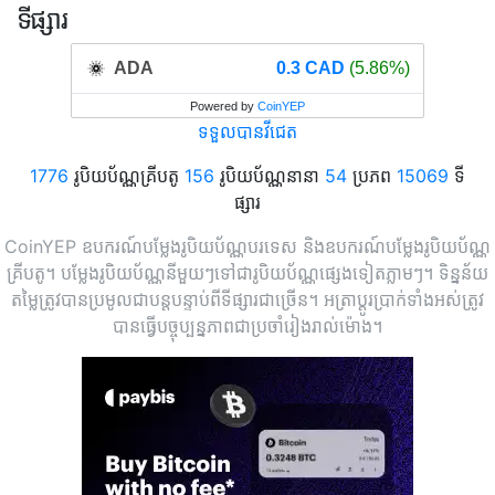
ទីផ្សារ
ADA
0.3 CAD
(5.86%)
Powered by
CoinYEP
ទទួលបានវីជេត
1776
រូបិយប័ណ្ណគ្រីបតូ
156
រូបិយប័ណ្ណនានា
54
ប្រភព
15069
ទី
ផ្សារ
CoinYEP ឧបករណ៍បម្លែងរូបិយប័ណ្ណបរទេស និងឧបករណ៍បម្លែងរូបិយប័ណ្ណ
គ្រីបតូ។ បម្លែងរូបិយប័ណ្ណនីមួយៗទៅជារូបិយប័ណ្ណផ្សេងទៀតភ្លាមៗ។ ទិន្នន័យ
តម្លៃត្រូវបានប្រមូលជាបន្តបន្ទាប់ពីទីផ្សារជាច្រើន។ អត្រាប្តូរប្រាក់ទាំងអស់ត្រូវ
បានធ្វើបច្ចុប្បន្នភាពជាប្រចាំរៀងរាល់ម៉ោង។