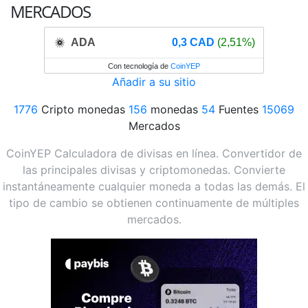
MERCADOS
ADA
0,3 CAD
(2,51%)
Con tecnología de
CoinYEP
Añadir a su sitio
1776
Cripto monedas
156
monedas
54
Fuentes
15069
Mercados
CoinYEP Calculadora de divisas en línea. Convertidor de
las principales divisas y criptomonedas. Convierte
instantáneamente cualquier moneda a todas las demás. El
tipo de cambio se obtienen continuamente de múltiples
mercados.