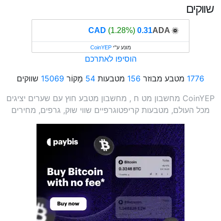
שווקים
(1.28%)
0.31 CAD
ADA
מונע ע"י
CoinYEP
הוסיפו לאתרכם
1776
מטבע מבוזר
156
מטבעות
54
מָקוֹר
15069
שווקים
CoinYEP מחשבון מט ח , מחשבון מטבע חוץ עם שערים יציגים
מכל העולם, מטבעות קריפטוגרפיים שווי שוק, גרפים, מחירים