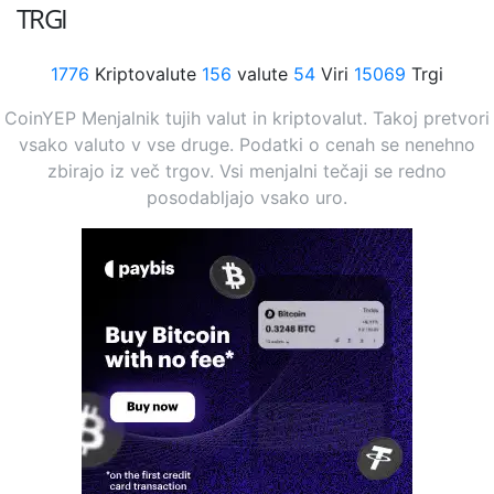
TRGI
1776
Kriptovalute
156
valute
54
Viri
15069
Trgi
CoinYEP Menjalnik tujih valut in kriptovalut. Takoj pretvori
vsako valuto v vse druge. Podatki o cenah se nenehno
zbirajo iz več trgov. Vsi menjalni tečaji se redno
posodabljajo vsako uro.