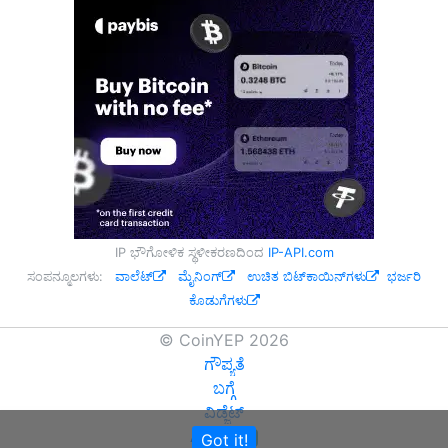
IP ಭೌಗೋಳಿಕ ಸ್ಥಳೀಕರಣದಿಂದ
IP-API.com
ಸಂಪನ್ಮೂಲಗಳು:
ವಾಲೆಟ್
ಮೈನಿಂಗ್
ಉಚಿತ ಬಿಟ್‌ಕಾಯಿನ್‌ಗಳು
ಭರ್ಜರಿ
ಕೊಡುಗೆಗಳು
© CoinYEP 2026
ಗೌಪ್ಯತೆ
ಬಗ್ಗೆ
ವಿಡ್ಜೆಟ್
API
Got it!
NEW