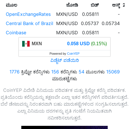
ಮೂಲ
ಜೋಡಿ
ಬಿಡ್
ಆಸ್ಕ್
24
OpenExchangeRates
MXN/USD
0.05811
-
Central Bank of Brazil
MXN/USD
0.05737
0.05734
Coinbase
MXN/USD
0.05811
-
MXN
0.058 USD
(0.15%)
Powered by
CoinYEP
ವಿಡ್ಜೆಟ್ ಪಡೆಯಿರಿ
1776
ಕ್ರಿಪ್ಟೋ ಕರೆನ್ಸಿಗಳು
156
ಕರೆನ್ಸಿಗಳು
54
ಮೂಲಗಳು
15069
ಮಾರುಕಟ್ಟೆಗಳು
CoinYEP ವಿದೇಶಿ ವಿನಿಮಯ ಪರಿವರ್ತಕ ಮತ್ತು ಕ್ರಿಪ್ಟೋ ಕರೆನ್ಸಿ ಪರಿವರ್ತಕ.
ಪ್ರತಿಯೊಂದು ಕರೆನ್ಸಿಯನ್ನು ತಕ್ಷಣವೇ ಎಲ್ಲಾ ಇತರ ಕರೆನ್ಸಿಗಳಿಗೆ ಪರಿವರ್ತಿಸುತ್ತದೆ.
ಬೆಲೆ ಡೇಟಾವನ್ನು ನಿರಂತರವಾಗಿ ಬಹು ಮಾರುಕಟ್ಟೆಗಳಿಂದ ಸಂಗ್ರಹಿಸಲಾಗುತ್ತದೆ.
ಎಲ್ಲಾ ವಿನಿಮಯ ದರಗಳನ್ನು ಪ್ರತಿ ಗಂಟೆಗೆ ನಿಯಮಿತವಾಗಿ
ನವೀಕರಿಸಲಾಗುತ್ತದೆ.