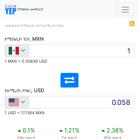
የገንዘብ መቀየሪያ
መለዋወጥ የሜክሲኮ ፔሶ የአሜሪካ ዶላር
የሜክሲኮ ፔሶ, MXN
1 MXN = 0.05836 USD
የአሜሪካ ዶላር, USD
1 USD = 17.1364 MXN
0.1
%
1.21
%
2.38
%
24ሰ ለውጥ
7ቀ ለውጥ
30ቀ ለውጥ