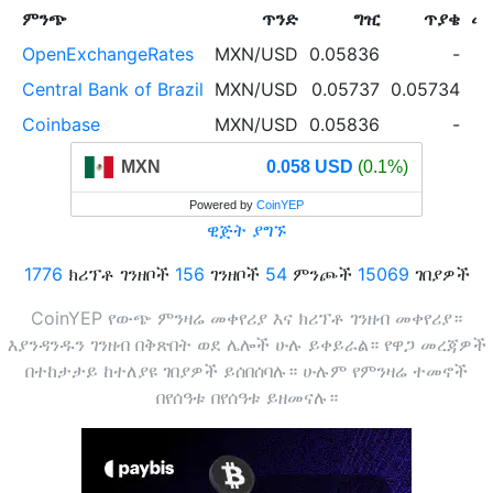
ምንጭ
ጥንድ
ግዢ
ጥያቄ
መ
OpenExchangeRates
MXN/USD
0.05836
-
Central Bank of Brazil
MXN/USD
0.05737
0.05734
Coinbase
MXN/USD
0.05836
-
MXN
0.058 USD
(0.1%)
Powered by
CoinYEP
ዊጅት ያግኙ
1776
ክሪፕቶ ገንዘቦች
156
ገንዘቦች
54
ምንጮች
15069
ገበያዎች
CoinYEP የውጭ ምንዛሬ መቀየሪያ እና ክሪፕቶ ገንዘብ መቀየሪያ።
እያንዳንዱን ገንዘብ በቅጽበት ወደ ሌሎች ሁሉ ይቀይራል። የዋጋ መረጃዎች
በተከታታይ ከተለያዩ ገበያዎች ይሰበሰባሉ። ሁሉም የምንዛሬ ተመኖች
በየሰዓቱ በየሰዓቱ ይዘመናሉ።