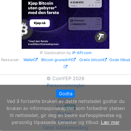
IP Geolocation by
IP-API.com
Ressurser:
Wallet
Bitcoin gruvedrift
Gratis bitcoin
Gode tilbud
© CoinYEP 2026
Personvernregler
Om oss
Godta
Widżet
Ved å fortsette bruken av dette nettstedet godtar du
API
NEW
bruken av informasjonskapsler som forbedrer ytelsen
Partner
til nettstedet, gir deg en bedre surfeopplevelse og
Donasjon
personlig tilpassede tjenester og tilbud.
Lær mer
Send tilbakemelding