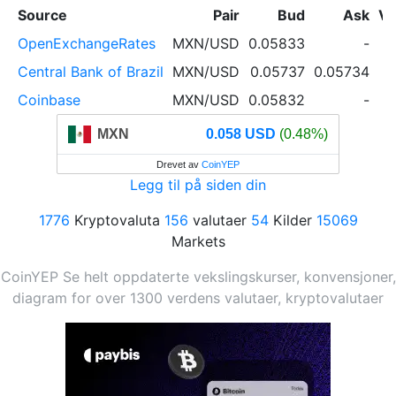
Source
Pair
Bud
Ask
Vo
OpenExchangeRates
MXN/USD
0.05833
-
Central Bank of Brazil
MXN/USD
0.05737
0.05734
Coinbase
MXN/USD
0.05832
-
MXN
0.058 USD
(0.48%)
Drevet av
CoinYEP
Legg til på siden din
1776
Kryptovaluta
156
valutaer
54
Kilder
15069
Markets
CoinYEP Se helt oppdaterte vekslingskurser, konvensjoner,
diagram for over 1300 verdens valutaer, kryptovalutaer