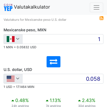
Valutakalkulator
Valutakurs for Mexicanske peso U.S. dollar
Mexicanske peso, MXN
1 MXN = 0.05832 USD
U.S. dollar, USD
1 USD = 17.1464 MXN
0.48
%
1.13
%
2.43
%
24h endring
7d endring
30d endring