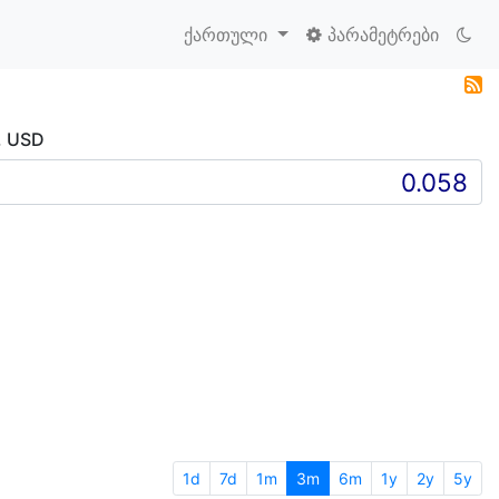
ქართული
პარამეტრები
, USD
1d
7d
1m
3m
6m
1y
2y
5y