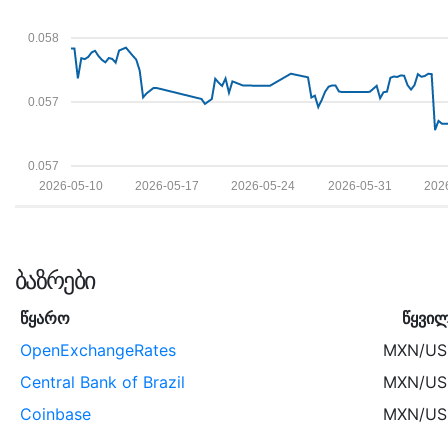
0.058
0.057
0.057
2026-05-10
2026-05-17
2026-05-24
2026-05-31
202
ᲑᲐᲖᲠᲔᲑᲘ
წყარო
წყვი
OpenExchangeRates
MXN/U
Central Bank of Brazil
MXN/U
Coinbase
MXN/U