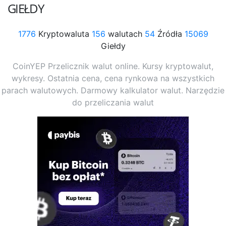
GIEŁDY
1776
Kryptowaluta
156
walutach
54
Źródła
15069
Giełdy
CoinYEP Przelicznik walut online. Kursy kryptowalut,
wykresy. Ostatnia cena, cena rynkowa na wszystkich
parach walutowych. Darmowy kalkulator walut. Narzędzie
do przeliczania walut