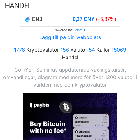
HANDEL
ENJ
0,37 CNY
(−3,37%)
Powered by
CoinYEP
Lägg till på din webbplats
1776
Kryptovalutor
156
valutor
54
Källor
15069
Handel
CoinYEP Se minut-uppdaterade växlingskurser,
omvandlingar, diagram med mera för över 1300 valutor i
världen med och kryptovalutor