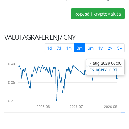
köp/sälj kryptovaluta
VALUTAGRAFER
ENJ / CNY
1d
7d
1m
3m
6m
1y
2y
5y
7 aug 2026 06:00
0.43
ENJ/CNY: 0.37
0.35
0.27
2026-06
2026-07
2026-08