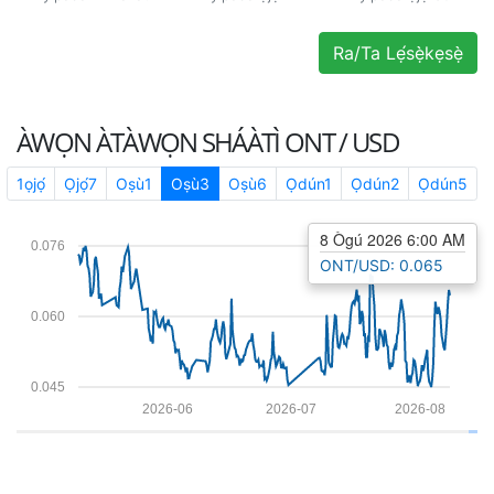
Ra/Ta Lẹ́sẹ̀kẹsẹ̀
ÀWỌN ÀTÀWỌN SHÁÀTÌ
ONT / USD
1ọjọ́
Ọjọ́7
Oṣù1
Oṣù3
Oṣù6
Ọdún1
Ọdún2
Ọdún5
8 Ògú 2026 6:00 AM
0.076
ONT/USD: 0.065
0.060
0.045
2026-06
2026-07
2026-08