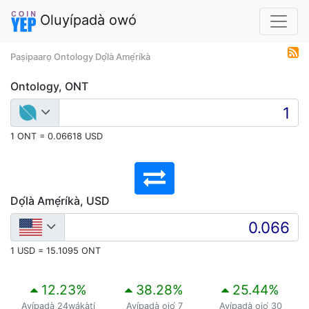
Oluyípadà owó
Paṣipaarọ Ontology Dọ́là Amẹ́ríkà
Ontology, ONT
1 ONT = 0.06618 USD
Dọ́là Amẹ́ríkà, USD
1 USD = 15.1095 ONT
12.23
%
38.28
%
25.44
%
Ayípadà 24wákàtí
Ayípadà ọjọ́ 7
Ayípadà ọjọ́ 30