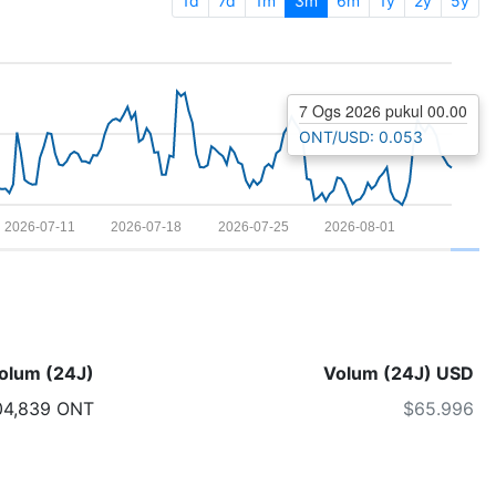
1d
7d
1m
3m
6m
1y
2y
5y
7 Ogs 2026 pukul 00.00
ONT/USD: 0.053
2026-07-11
2026-07-18
2026-07-25
2026-08-01
olum (24J)
Volum (24J) USD
04,839 ONT
$65.996