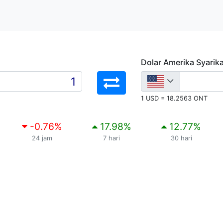
Dolar Amerika Syarik
1 USD = 18.2563 ONT
-0.76
%
17.98
%
12.77
%
24 jam
7 hari
30 hari