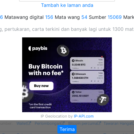
Tambah ke laman anda
76
Matawang digital
156
Mata wang
54
Sumber
15069
Mark
pertukaran, carta terkini dan banyak lagi untuk 1300 ma
IP Geolocation by
IP-API.com
Sumber:
Wallet
Perlombongan
Bitcoin percuma
Tawaran Hangat
Terima