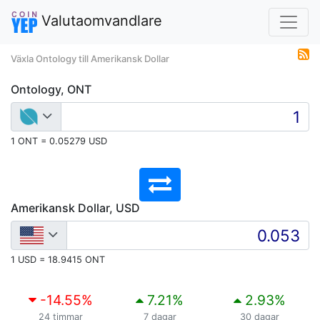
Valutaomvandlare
Växla Ontology till Amerikansk Dollar
Ontology, ONT
1 ONT = 0.05279 USD
Amerikansk Dollar, USD
1 USD = 18.9415 ONT
-14.55
%
7.21
%
2.93
%
24 timmar
7 dagar
30 dagar