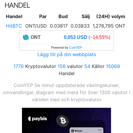
HANDEL
Handel
Par
Bud
Sälj
(24H) volym
(
HitBTC
ONT/USD
0.03817
0.03833
1,276,795 ONT
ONT
0,053 USD
(−14,55%)
Powered by
CoinYEP
Lägg till på din webbplats
1776
Kryptovalutor
156
valutor
54
Källor
15069
Handel
CoinYEP Se minut-uppdaterade växlingskurser,
omvandlingar, diagram med mera för över 1300 valutor i
världen med och kryptovalutor