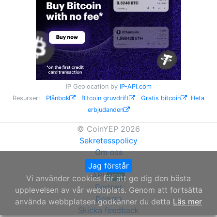
IP Geolocation by
IP-API.com
Resurser:
Plånbok
Bitcoin gruvdrift
Gratis bitcoin
Heta
erbjudanden
© CoinYEP 2026
Sekretesspolicy
Om oss
Widget
Jag förstår
API
NEW
Vi använder cookies för att ge dig den bästa
Partner
upplevelsen av vår webbplats. Genom att fortsätta
Donera
använda webbplatsen godkänner du detta
Läs mer
Skicka feedback