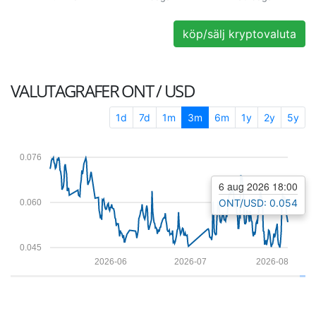
köp/sälj kryptovaluta
VALUTAGRAFER
ONT / USD
1d
7d
1m
3m
6m
1y
2y
5y
0.076
6 aug 2026 18:00
ONT/USD: 0.054
0.060
0.045
2026-06
2026-07
2026-08