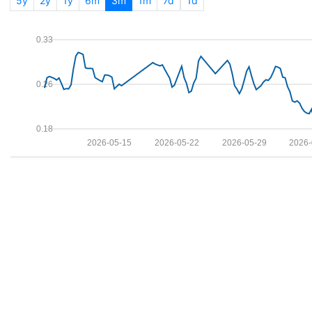
5y
2y
1y
6m
3m
1m
7d
1d
0.33
0.26
0.18
2026-05-15
2026-05-22
2026-05-29
2026-