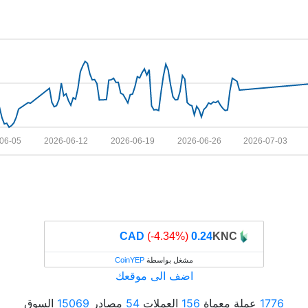
06-05
2026-06-12
2026-06-19
2026-06-26
2026-07-03
(‎-4.34%)
0.24 CAD
KNC
مشغل بواسطة
CoinYEP
اضف الى موقعك
1776
عملة معماة
156
العملات
54
مصادر
15069
السوق