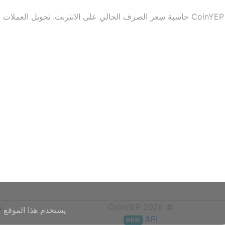
CoinYEP حاسبة سِعر الصرف الحالي على الانترنت. تحويل ال
© CoinYEP 2026
س
يستخدم هذا الموقع م
API
NEW