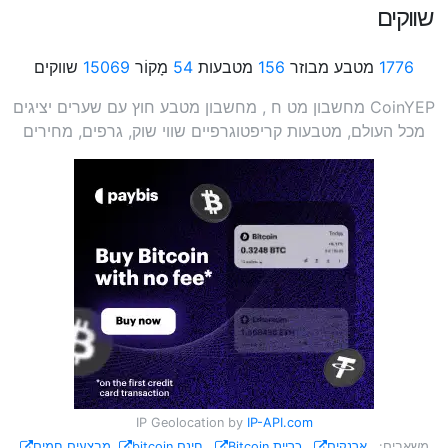
שווקים
1776
מטבע מבוזר
156
מטבעות
54
מָקוֹר
15069
שווקים
CoinYEP מחשבון מט ח , מחשבון מטבע חוץ עם שערים יציגים
מכל העולם, מטבעות קריפטוגרפיים שווי שוק, גרפים, מחירים
IP Geolocation by
IP-API.com
משאבים:
ארנקים
כריית Bitcoin
חינם bitcoin
מבצעים חמים