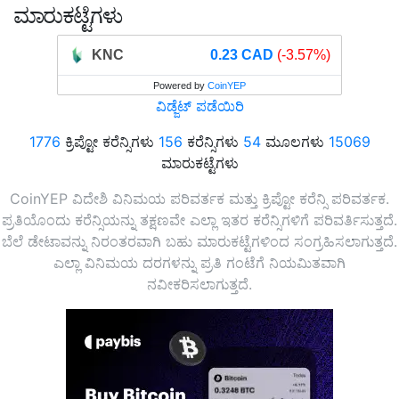
ಮಾರುಕಟ್ಟೆಗಳು
KNC
0.23 CAD
(-3.57%)
Powered by
CoinYEP
ವಿಡ್ಜೆಟ್ ಪಡೆಯಿರಿ
1776
ಕ್ರಿಪ್ಟೋ ಕರೆನ್ಸಿಗಳು
156
ಕರೆನ್ಸಿಗಳು
54
ಮೂಲಗಳು
15069
ಮಾರುಕಟ್ಟೆಗಳು
CoinYEP ವಿದೇಶಿ ವಿನಿಮಯ ಪರಿವರ್ತಕ ಮತ್ತು ಕ್ರಿಪ್ಟೋ ಕರೆನ್ಸಿ ಪರಿವರ್ತಕ.
ಪ್ರತಿಯೊಂದು ಕರೆನ್ಸಿಯನ್ನು ತಕ್ಷಣವೇ ಎಲ್ಲಾ ಇತರ ಕರೆನ್ಸಿಗಳಿಗೆ ಪರಿವರ್ತಿಸುತ್ತದೆ.
ಬೆಲೆ ಡೇಟಾವನ್ನು ನಿರಂತರವಾಗಿ ಬಹು ಮಾರುಕಟ್ಟೆಗಳಿಂದ ಸಂಗ್ರಹಿಸಲಾಗುತ್ತದೆ.
ಎಲ್ಲಾ ವಿನಿಮಯ ದರಗಳನ್ನು ಪ್ರತಿ ಗಂಟೆಗೆ ನಿಯಮಿತವಾಗಿ
ನವೀಕರಿಸಲಾಗುತ್ತದೆ.