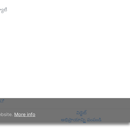
్యూటీ
ు
విడ్జెట్
ebsite.
More info
అభిప్రాయాన్ని పంపండి