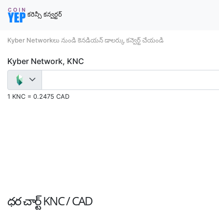
కరెన్సీ కన్వర్టర్
Kyber Networkలు నుండి కెనడియన్ డాలర్కు కన్వెర్ట్ చేయండి
Kyber Network, KNC
1 KNC = 0.2475 CAD
ధర చార్ట్
KNC / CAD