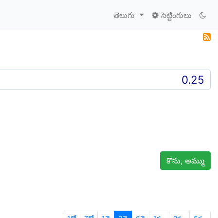
తెలుగు
సెట్టింగులు
కొను, అమ్ము