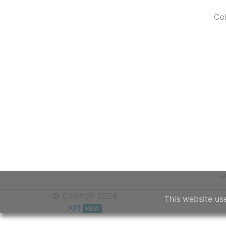
Coin
వ
© CoinYEP 2026
This website us
API
NEW