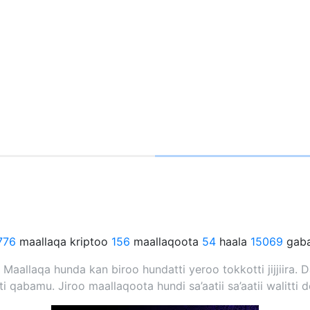
776
maallaqa kriptoo
156
maallaqoota
54
haala
15069
gab
 Maallaqa hunda kan biroo hundatti yeroo tokkotti jijjiira.
tti qabamu. Jiroo maallaqoota hundi sa’aatii sa’aatii walitti 