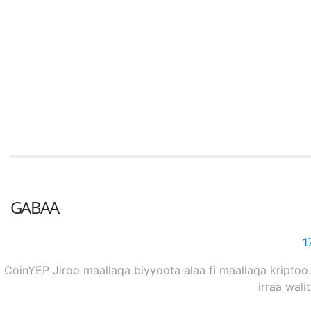
GABAA
1
CoinYEP Jiroo maallaqa biyyoota alaa fi maallaqa kriptoo.
irraa wali