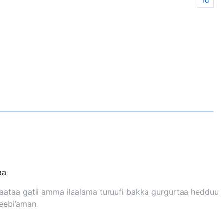
1d
aa
 Daataa gatii amma ilaalama turuufi bakka gurgurtaa hedduu
deebi’aman.