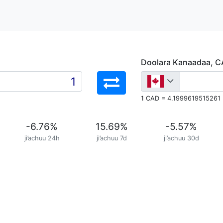
Doolara Kanaadaa, 
1 CAD = 4.1999619515261
-6.76
%
15.69
%
-5.57
%
ji’achuu 24h
ji’achuu 7d
ji’achuu 30d