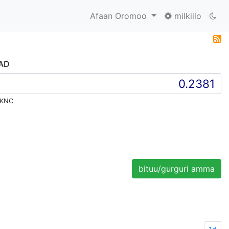
Afaan Oromoo
milkiilo
CAD
 KNC
bituu/gurguri amma