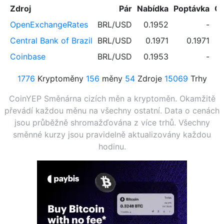
Zdroj
Pár
Nabídka
Poptávka
O
OpenExchangeRates
BRL/USD
0.1952
-
Central Bank of Brazil
BRL/USD
0.1971
0.1971
Coinbase
BRL/USD
0.1953
-
1776
Kryptoměny
156
měny
54
Zdroje
15069
Trhy
CoinYEP Směnárna cizích měn a kryptoměn. Okamžitě
převádí každou měnu na všechny ostatní. Data o cenách
jsou průběžně shromažďována z více trhů. Všechny
směnné kurzy jsou pravidelně aktualizovány každou
hodinu.