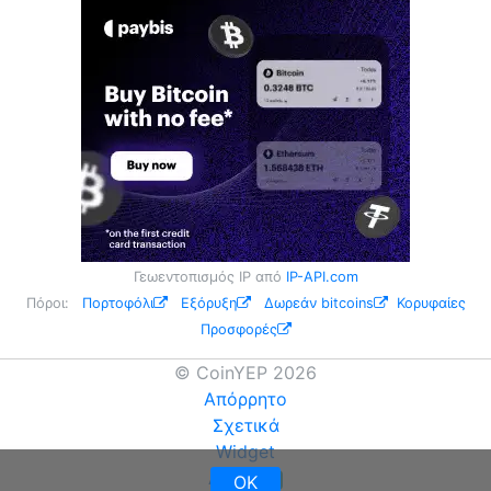
Γεωεντοπισμός IP από
IP-API.com
Πόροι:
Πορτοφόλι
Εξόρυξη
Δωρεάν bitcoins
Κορυφαίες
Προσφορές
© CoinYEP 2026
Απόρρητο
Σχετικά
Widget
API
OK
NEW