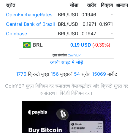
स्रोत
जोडा
खरीद
विक्रय
आयतन (2
OpenExchangeRates
BRL/USD
0.1946
-
Central Bank of Brazil
BRL/USD
0.1971
0.1971
Coinbase
BRL/USD
0.1947
-
BRL
0.19 USD
(-0.39%)
द्वारा संचालित
CoinYEP
अपनी साइट में जोड़ें
1776
क्रिप्टो मुद्रा
156
मुद्राओं
54
स्रोत
15069
मार्केट
CoinYEP मुद्रा विनिमय दर रूपांतरण कैलक्यूलेटर और क्रिप्टो मुद्रा दर
रूपांतरण। विदेशी विनिमय दर।