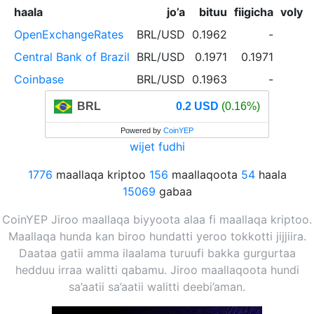
haala
jo’a
bituu
fiigicha
volyu
OpenExchangeRates
BRL/USD
0.1962
-
Central Bank of Brazil
BRL/USD
0.1971
0.1971
Coinbase
BRL/USD
0.1963
-
BRL
0.2 USD
(0.16%)
Powered by
CoinYEP
wijet fudhi
1776
maallaqa kriptoo
156
maallaqoota
54
haala
15069
gabaa
CoinYEP Jiroo maallaqa biyyoota alaa fi maallaqa kriptoo.
Maallaqa hunda kan biroo hundatti yeroo tokkotti jijjiira.
Daataa gatii amma ilaalama turuufi bakka gurgurtaa
hedduu irraa walitti qabamu. Jiroo maallaqoota hundi
sa’aatii sa’aatii walitti deebi’aman.