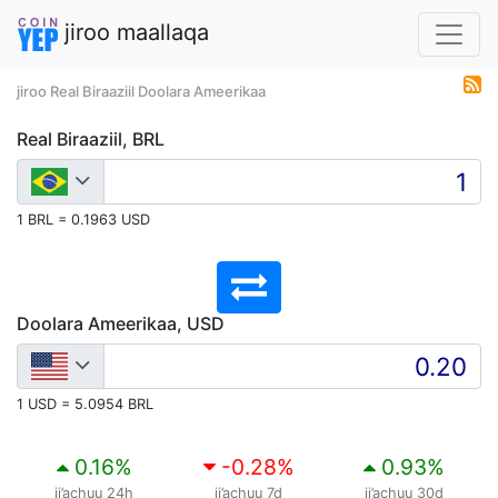
jiroo maallaqa
jiroo Real Biraaziil Doolara Ameerikaa
Real Biraaziil, BRL
1 BRL = 0.1963 USD
Doolara Ameerikaa, USD
1 USD = 5.0954 BRL
0.16
%
-0.28
%
0.93
%
ji’achuu 24h
ji’achuu 7d
ji’achuu 30d