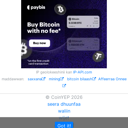
IP geolokeeshinii kan
IP-API.com
maddawwan:
saxxana
mining
bitcoin bilaash
Affeerraa Onnee
© CoinYEP 2026
seera dhuunfaa
waliin
wijet
API
Got it!
NEW