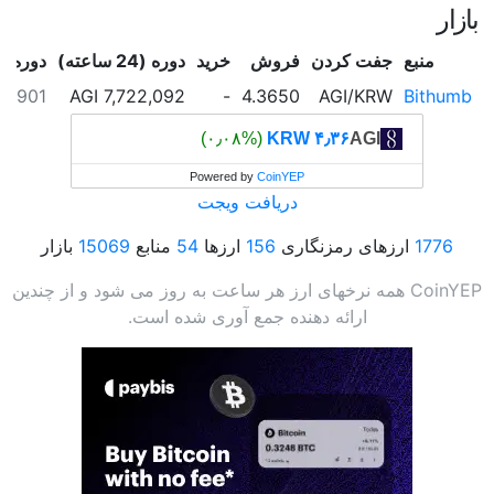
بازار
منبع
جفت کردن
فروش
خرید
دوره (24 ساعته)
دوره (24 ساعته) USD
3.901
7,722,092 AGI
-
4.3650
AGI/KRW
Bithumb
(۰٫۰۸%)
۴٫۳۶ KRW
AGI
Powered by
CoinYEP
دریافت ویجت
1776
ارزهای رمزنگاری
156
ارزها
54
منابع
15069
بازار
CoinYEP همه نرخهای ارز هر ساعت به روز می شود و از چندین
ارائه دهنده جمع آوری شده است.