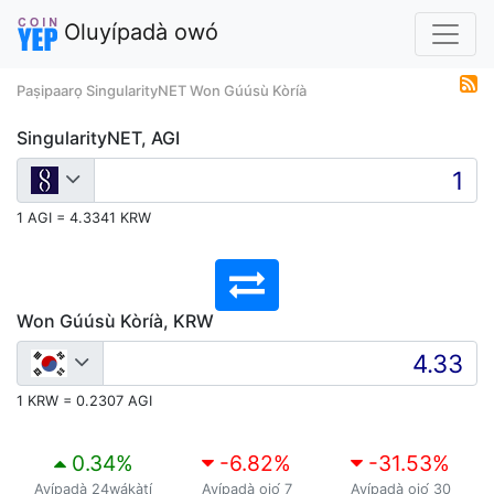
Oluyípadà owó
Paṣipaarọ SingularityNET Won Gúúsù Kòríà
SingularityNET, AGI
1 AGI = 4.3341 KRW
Won Gúúsù Kòríà, KRW
1 KRW = 0.2307 AGI
0.34
%
-6.82
%
-31.53
%
Ayípadà 24wákàtí
Ayípadà ọjọ́ 7
Ayípadà ọjọ́ 30