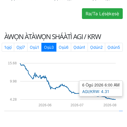
Ra/Ta Lẹ́sẹ̀kẹsẹ̀
ÀWỌN ÀTÀWỌN SHÁÀTÌ
AGI / KRW
1ọjọ́
Ọjọ́7
Oṣù1
Oṣù3
Oṣù6
Ọdún1
Ọdún2
Ọdún5
15.68
9.98
6 Ògú 2026 6:00 AM
AGI/KRW: 4.31
4.28
2026-06
2026-07
2026-08