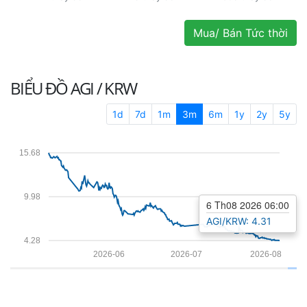
Mua/ Bán Tức thời
BIỂU ĐỒ
AGI / KRW
1d
7d
1m
3m
6m
1y
2y
5y
15.68
9.98
6 Th08 2026 06:00
AGI/KRW: 4.31
4.28
2026-06
2026-07
2026-08