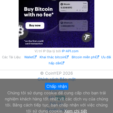
Vị trí IP Địa lý bởi
IP-API.com
Các Tài Liệu:
Wallet
Khai thác bitcoin
Bitcoin miễn phí
Ưu đãi
hấp dẫn
© CoinYEP 2026
Chính sách Bảo mật
Về chúng tôi
Chấp nhận
Tiện ích
Chúng tôi sử dụng cookie để cung cấp cho bạn trải
API
NEW
nghiệm khách hàng tốt nhất về các dịch vụ của chúng
Đối tác
tôi. Bằng cách tiếp tục, bạn chấp nhận với việc chúng
Quyên góp
tôi sử dụng cookie.
Xem chi tiết