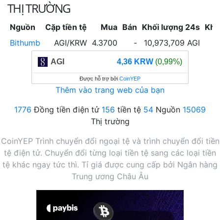
THỊ TRƯỜNG
Nguồn
Cặp tiền tệ
Mua
Bán
Khối lượng 24s
Khố
Bithumb
AGI/KRW
4.3700
-
10,973,709 AGI
AGI
4,36 KRW
(0,99%)
Được hỗ trợ bởi
CoinYEP
Thêm vào trang web của bạn
1776
Đồng tiền điện tử
156
tiền tệ
54
Nguồn
15069
Thị trường
CoinYEP Trình chuyển đổi ngoại tệ và trình chuyển đổi tiền
tệ điện tử. Chuyển đổi từng loại tiền tệ sang các loại tiền
tệ khác ngay tức thì. Tỉ giá được cung cấp bởi Ngân hàng
Trung ương Châu Âu