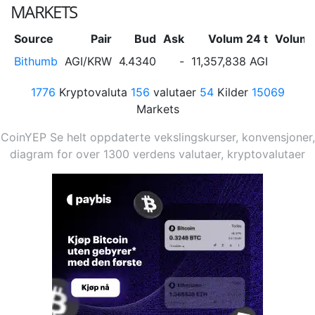
MARKETS
Source
Pair
Bud
Ask
Volum 24 t
Volum 
Bithumb
AGI/KRW
4.4340
-
11,357,838 AGI
1776
Kryptovaluta
156
valutaer
54
Kilder
15069
Markets
CoinYEP Se helt oppdaterte vekslingskurser, konvensjoner,
diagram for over 1300 verdens valutaer, kryptovalutaer