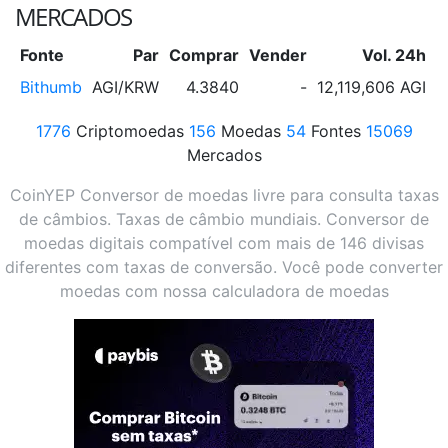
MERCADOS
Fonte
Par
Comprar
Vender
Vol. 24h
V
Bithumb
AGI/KRW
4.3840
-
12,119,606 AGI
1776
Criptomoedas
156
Moedas
54
Fontes
15069
Mercados
CoinYEP Conversor de moedas livre para consulta taxas
de câmbios. Taxas de câmbio mundiais. Conversor de
moedas digitais compatível com mais de 146 divisas
diferentes com taxas de conversão. Você pode converter
moedas com nossa calculadora de moedas