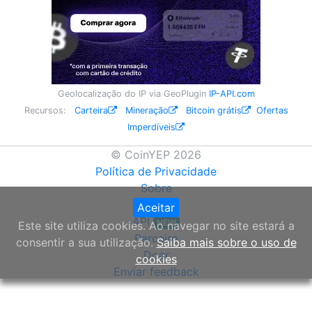
Geolocalização do IP via GeoPlugin
IP-API.com
Recursos:
Carteira
Mineração
Bitcoin grátis
Ofertas
Imperdíveis
© CoinYEP 2026
Política de Privacidade
Sobre
Widget
Aceitar
API
NEW
Este site utiliza cookies. Ao navegar no site estará a
Parceiro
consentir a sua utilização.
Saiba mais sobre o uso de
Doar
cookies
Enviar feedback