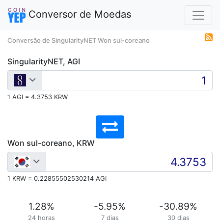
Conversor de Moedas
Conversão de SingularityNET Won sul-coreano
SingularityNET, AGI
1 AGI = 4.3753 KRW
Won sul-coreano, KRW
1 KRW = 0.22855502530214 AGI
1.28
%
-5.95
%
-30.89
%
24 horas
7 dias
30 dias